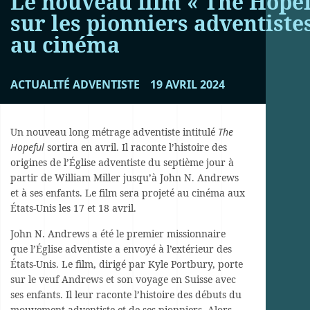
Le nouveau film « The Hopef
sur les pionniers adventiste
au cinéma
ACTUALITÉ ADVENTISTE
19 AVRIL 2024
Un nouveau long métrage adventiste intitulé
The
Hopeful
sortira en avril. Il raconte l’histoire des
origines de l’Église adventiste du septième jour à
partir de William Miller jusqu’à John N. Andrews
et à ses enfants. Le film sera projeté au cinéma aux
États-Unis les 17 et 18 avril.
John N. Andrews a été le premier missionnaire
que l’Église adventiste a envoyé à l’extérieur des
États-Unis. Le film, dirigé par Kyle Portbury, porte
sur le veuf Andrews et son voyage en Suisse avec
ses enfants. Il leur raconte l’histoire des débuts du
mouvement adventiste et de ses pionniers. Alors