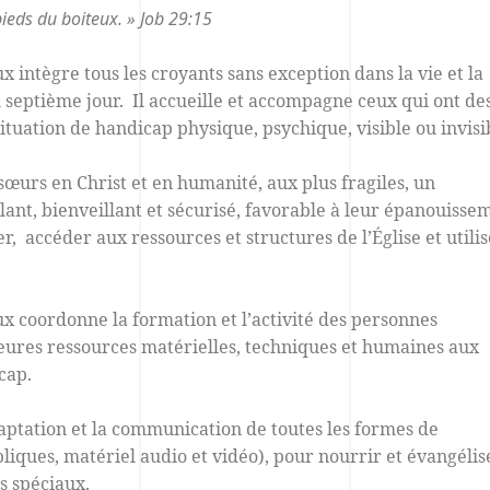
 pieds du boiteux. » Job 29:15
x intègre tous les croyants sans exception dans la vie et la
u septième jour. Il accueille et accompagne ceux qui ont de
situation de handicap physique, psychique, visible ou invisi
et sœurs en Christ et en humanité, aux plus fragiles, un
ant, bienveillant et sécurisé, favorable à leur épanouisse
er, accéder aux ressources et structures de l’Église et utili
ux coordonne la formation et l’activité des personnes
lleures ressources matérielles, techniques et humaines aux
cap.
daptation et la communication de toutes les formes de
liques, matériel audio et vidéo), pour nourrir et évangélis
s spéciaux.