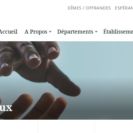
DÎMES / OFFRANDES
ESPÉRA
Accueil
A Propos
Départements
Établissem
aux