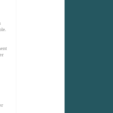
s
ble.
ment
ser
er