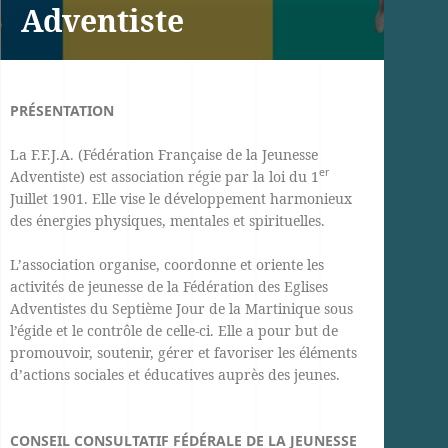
Adventiste
PRÉSENTATION
La F.F.J.A. (Fédération Française de la Jeunesse
er
Adventiste) est association régie par la loi du 1
Juillet 1901. Elle vise le développement harmonieux
des énergies physiques, mentales et spirituelles.
L’association organise, coordonne et oriente les
activités de jeunesse de la Fédération des Eglises
Adventistes du Septième Jour de la Martinique sous
l’égide et le contrôle de celle-ci. Elle a pour but de
promouvoir, soutenir, gérer et favoriser les éléments
d’actions sociales et éducatives auprès des jeunes.
CONSEIL CONSULTATIF FÉDÉRALE DE LA JEUNESSE